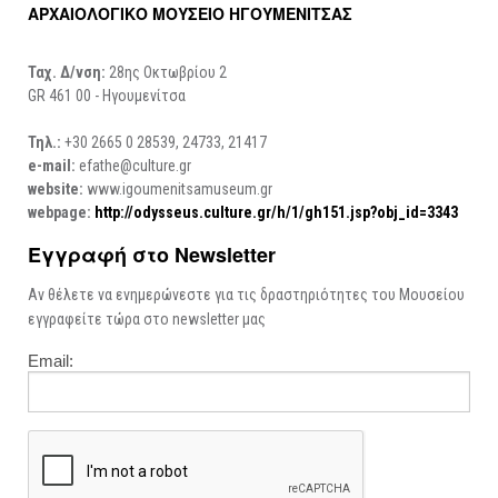
ΑΡΧΑΙΟΛΟΓΙΚΟ ΜΟΥΣΕΙΟ ΗΓΟΥΜΕΝΙΤΣΑΣ
ΑΡΧΑΙΟΛΟΓΙΚΟΙ ΧΩΡΟΙ
Ταχ. Δ/νση:
28ης Οκτωβρίου 2
GR 461 00 - Ηγουμενίτσα
Τηλ.:
+30 2665 0 28539, 24733, 21417
e-mail:
efathe@culture.gr
website:
www.igoumenitsamuseum.gr
webpage:
http://odysseus.culture.gr/h/1/gh151.jsp?obj_id=3343
Εγγραφή στο Newsletter
Αν θέλετε να ενημερώνεστε για τις δραστηριότητες του Μουσείου
εγγραφείτε τώρα στο newsletter μας
Email: