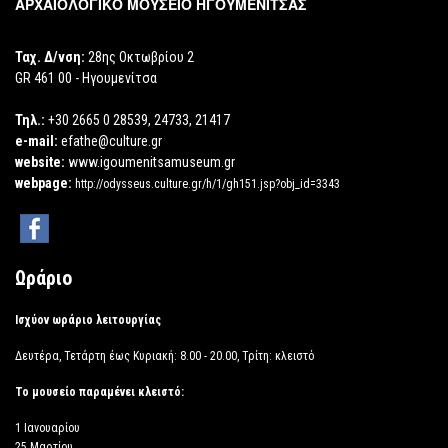
ΑΡΧΑΙΟΛΟΓΙΚΟ ΜΟΥΣΕΙΟ ΗΓΟΥΜΕΝΙΤΣΑΣ
Ταχ. Δ/νση:
28ης Οκτωβρίου 2
GR 461 00 - Ηγουμενίτσα
Τηλ.:
+30 2665 0 28539, 24733, 21417
e-mail:
efathe@culture.gr
website:
www.igoumenitsamuseum.gr
webpage:
http://odysseus.culture.gr/h/1/gh151.jsp?obj_id=3343
Ωράριο
Ισχύον ωράριο λειτουργίας
Δευτέρα, Τετάρτη έως Κυριακή: 8.00 - 20.00, Τρίτη: κλειστό
Το μουσείο παραμένει κλειστό:
1 Ιανουαρίου
25 Μαρτίου