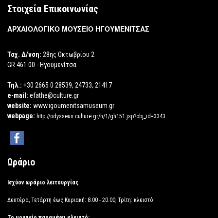
Στοιχεία Επικοινωνίας
ΑΡΧΑΙΟΛΟΓΙΚΟ ΜΟΥΣΕΙΟ ΗΓΟΥΜΕΝΙΤΣΑΣ
Ταχ. Δ/νση:
28ης Οκτωβρίου 2
GR 461 00 - Ηγουμενίτσα
Τηλ.:
+30 2665 0 28539, 24733, 21417
e-mail:
efathe@culture.gr
website:
www.igoumenitsamuseum.gr
webpage:
http://odysseus.culture.gr/h/1/gh151.jsp?obj_id=3343
Ωράριο
Ισχύον ωράριο λειτουργίας
Δευτέρα, Τετάρτη έως Κυριακή: 8.00 - 20.00, Τρίτη: κλειστό
Το μουσείο παραμένει κλειστό: