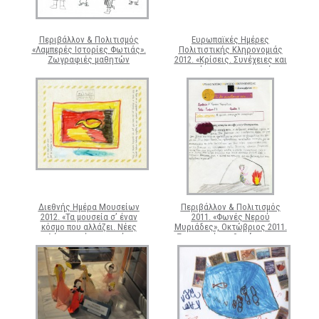
Περιβάλλον & Πολιτισμός
Ευρωπαϊκές Ημέρες
«Λαμπερές Ιστορίες Φωτιάς».
Πολιτιστικής Κληρονομιάς
Ζωγραφιές μαθητών
2012. «Κρίσεις. Συνέχειες και
ασυνέχειες στην ιστορία»,
Σεπτέμβριος 2012. Σύντομες
ιστορίες από μαθητές
Δημοτικού και Γυμνασίου στο
πλαίσιο της εκπαιδευτικής
δράσης «τι θα συνέβαινε
εάν…;»
Διεθνής Ημέρα Μουσείων
Περιβάλλον & Πολιτισμός
2012. «Τα μουσεία σ’ έναν
2011. «Φωνές Νερού
κόσμο που αλλάζει. Νέες
Μυριάδες», Οκτώβριος 2011.
προκλήσεις, νέες εμπνεύσεις»,
Ζωγραφιές μαθητών για τη
Μάιος 2012. Κατασκευές από
σημασία του νερού και τις
ανακυκλώσιμα υλικά στο
διάφορες χρήσεις του κατά
πλαίσιο της εικαστικής
την αρχαιότητα.
μαθητικής έκθεσης «μη με
πετάς, δεν είμαι σκουπίδι»