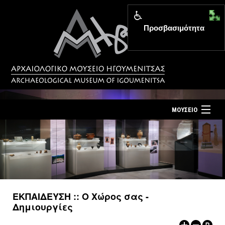
Προσβασιμότητα
MENU
ΜΟΥΣΕΙΟ
ΤΟ ΜΟΥΣΕΙΟ
Αρχική σελίδα
ΕΚΘΕΣΕΙΣ
Επίσκεψη
ΕΚΔΗΛΩΣΕΙΣ
Επικοινωνία
ΕΚΠΑΙΔΕΥΣΗ
ΕΚΠΑΙΔΕΥΣΗ :: Ο Χώρος σας -
Νέα
Δημιουργίες
ΕΚΔΟΣΕΙΣ
Ελληνικά
|
English