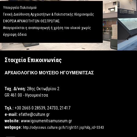
Υπουργείο Πολιτισμού
Γενική Διεύθυνση Αρχαιοτήτων & Πολιτιστικής Κληρονομιάς
ΕΦΟΡΕΙΑ ΑΡΧΑΙΟΤΗΤΩΝ ΘΕΣΠΡΩΤΙΑΣ
Απαγορεύεται η αναπαραγωγή ή χρήση του υλικού χωρίς
έγγραφη άδεια
Στοιχεία Επικοινωνίας
ΑΡΧΑΙΟΛΟΓΙΚΟ ΜΟΥΣΕΙΟ ΗΓΟΥΜΕΝΙΤΣΑΣ
Ταχ. Δ/νση:
28ης Οκτωβρίου 2
GR 461 00 - Ηγουμενίτσα
Τηλ.:
+30 2665 0 28539, 24733, 21417
e-mail:
efathe@culture.gr
website:
www.igoumenitsamuseum.gr
webpage:
http://odysseus.culture.gr/h/1/gh151.jsp?obj_id=3343