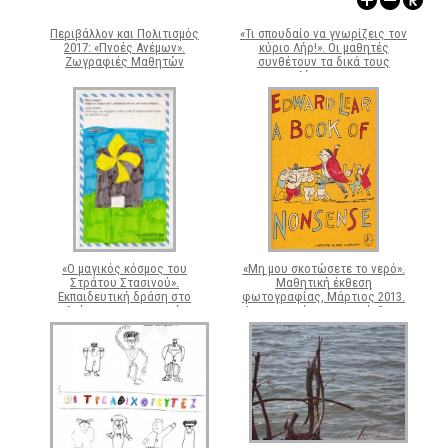
ΑΡΧΑΙΟΛΟΓΙΚΟΙ ΧΩΡΟΙ
Περιβάλλον και Πολιτισμός
«Τι σπουδαίο να γνωρίζεις τον
2017: «Πνοές Ανέμων».
κύριο Λήρ!». Οι μαθητές
Ζωγραφιές Μαθητών
συνθέτουν τα δικά τους
λίμερικς.
«Ο μαγικός κόσμος του
«Μη μου σκοτώσετε το νερό».
Στράτου Στασινού».
Μαθητική έκθεση
Εκπαιδευτική δράση στο
φωτογραφίας, Μάρτιος 2013.
πλαίσιο της εικαστικής
Φωτογραφίες για την έκθεση
έκθεσης «Στράτος Στασινός
από μαθητές της Α΄ τάξης του
(1945-2009)», Μάιος 2013.
1oυ Γενικού Λυκείου
Σκίτσα των ηρώων για την
Ηγουμενίτσας στο πλαίσιο
ταινία "Ο Χορευτής" από
προγράμματος
μαθητές της Ε΄ τάξης του 2ου
περιβαλλοντικής εκπαίδευσης
Δημοτικού Ηγουμενίτσας.
«ήχοι και εικόνες του νερού».