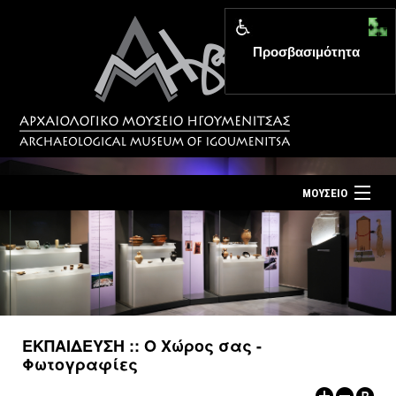
Προσβασιμότητα
MENU
ΜΟΥΣΕΙΟ
ΤΟ ΜΟΥΣΕΙΟ
Αρχική σελίδα
ΕΚΘΕΣΕΙΣ
Επίσκεψη
ΕΚΔΗΛΩΣΕΙΣ
Επικοινωνία
ΕΚΠΑΙΔΕΥΣΗ
ΕΚΠΑΙΔΕΥΣΗ :: Ο Χώρος σας -
Νέα
Φωτογραφίες
ΕΚΔΟΣΕΙΣ
Ελληνικά
|
English