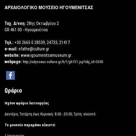
ΑΡΧΑΙΟΛΟΓΙΚΟ ΜΟΥΣΕΙΟ ΗΓΟΥΜΕΝΙΤΣΑΣ
Ταχ. Δ/νση:
28ης Οκτωβρίου 2
GR 461 00 - Ηγουμενίτσα
Τηλ.:
+30 2665 0 28539, 24733, 21417
e-mail:
efathe@culture.gr
website:
www.igoumenitsamuseum.gr
webpage:
http://odysseus.culture.gr/h/1/gh151.jsp?obj_id=3343
Ωράριο
Ισχύον ωράριο λειτουργίας
Δευτέρα, Τετάρτη έως Κυριακή: 8.00 - 20.00, Τρίτη: κλειστό
Το μουσείο παραμένει κλειστό: