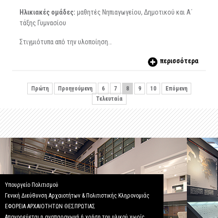
Ηλικιακές ομάδες:
μαθητές Νηπιαγωγείου, Δημοτικού και Α΄
τάξης Γυμνασίου
Στιγμιότυπα από την υλοποίηση…
περισσότερα
Πρώτη
Προηγούμενη
6
7
8
9
10
Επόμενη
Τελευταία
Υπουργείο Πολιτισμού
Γενική Διεύθυνση Αρχαιοτήτων & Πολιτιστικής Κληρονομιάς
ΕΦΟΡΕΙΑ ΑΡΧΑΙΟΤΗΤΩΝ ΘΕΣΠΡΩΤΙΑΣ
Απαγορεύεται η αναπαραγωγή ή χρήση του υλικού χωρίς