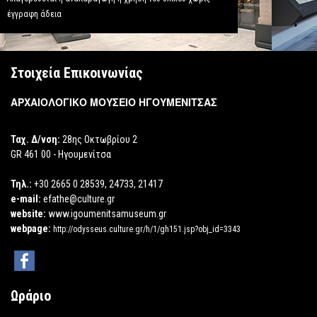
έγγραφη άδεια
Στοιχεία Επικοινωνίας
ΑΡΧΑΙΟΛΟΓΙΚΟ ΜΟΥΣΕΙΟ ΗΓΟΥΜΕΝΙΤΣΑΣ
Ταχ. Δ/νση:
28ης Οκτωβρίου 2
GR 461 00 - Ηγουμενίτσα
Τηλ.:
+30 2665 0 28539, 24733, 21417
e-mail:
efathe@culture.gr
website:
www.igoumenitsamuseum.gr
webpage:
http://odysseus.culture.gr/h/1/gh151.jsp?obj_id=3343
Ωράριο