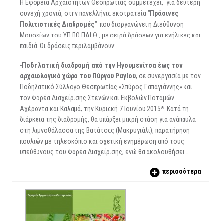
Η Εφορεία Αρχαιοτήτων Θεσπρωτίας συμμετέχει, για δεύτερη
συνεχή χρονιά, στην πανελλήνια εκστρατεία
"Πράσινες
Πολιτιστικές Διαδρομές"
που διοργανώνει η Διεύθυνση
Μουσείων του ΥΠ.ΠΟ.ΠΑΙ.Θ., με σειρά δράσεων για ενήλικες και
παιδιά. Οι δράσεις περιλαμβάνουν:
-
Ποδηλατική διαδρομή από την Ηγουμενίτσα έως τον
αρχαιολογικό χώρο του Πύργου Ραγίου
, σε συνεργασία με τον
Ποδηλατικό Σύλλογο Θεσπρωτίας «Σπύρος Παπαγιάννης» και
τον Φορέα Διαχείρισης Στενών και Εκβολών Ποταμών
Αχέροντα και Καλαμά, την Κυριακή 7 Ιουνίου 2015
*
. Κατά τη
διάρκεια της διαδρομής, θα υπάρξει μικρή στάση για ανάπαυλα
στη λιμνοθάλασσα της Βατάτσας (Μακρυγιάλι), παρατήρηση
πουλιών με τηλεσκόπιο και σχετική ενημέρωση από τους
υπεύθυνους του Φορέα Διαχείρισης, ενώ θα ακολουθήσει…
περισσότερα