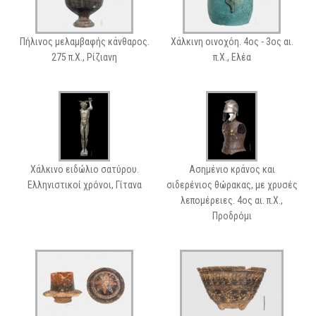
Πήλινος μελαμβαφής κάνθαρος.
Χάλκινη οινοχόη. 4ος - 3ος αι.
275 π.Χ., Ρίζιανη
π.Χ., Ελέα
Χάλκινο ειδώλιο σατύρου.
Ασημένιο κράνος και
Ελληνιστικοί χρόνοι, Γίτανα
σιδερένιος θώρακας, με χρυσές
λεπομέρειες. 4ος αι. π.Χ.,
Προδρόμι