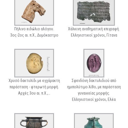
Πήλινο ειδώλιο αλόγου.
Χάλκινη αναθηματική επιγραφή.
3ος-2ος αι. π.Χ., Δυμόκαστρο
Ελληνιστικοί χρόνοι, Γίτανα
Χρυσό δακτυλίδι με εγχάρακτη
Σφενδόνη δακτυλιδιού από
παράσταση - φτερωτή μορφή.
ημιπολύτιμο λίθο, με παράσταση
Αρχές 3ου αι. π.Χ.,…
γυναικείας μορφής.
Ελληνιστικοί χρόνοι, Ελέα