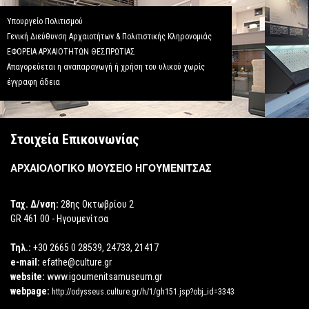
Υπουργείο Πολιτισμού
Γενική Διεύθυνση Αρχαιοτήτων & Πολιτιστικής Κληρονομιάς
ΕΦΟΡΕΙΑ ΑΡΧΑΙΟΤΗΤΩΝ ΘΕΣΠΡΩΤΙΑΣ
Απαγορεύεται η αναπαραγωγή ή χρήση του υλικού χωρίς
έγγραφη άδεια
Στοιχεία Επικοινωνίας
ΑΡΧΑΙΟΛΟΓΙΚΟ ΜΟΥΣΕΙΟ ΗΓΟΥΜΕΝΙΤΣΑΣ
Ταχ. Δ/νση:
28ης Οκτωβρίου 2
GR 461 00 - Ηγουμενίτσα
Τηλ.:
+30 2665 0 28539, 24733, 21417
e-mail:
efathe@culture.gr
website:
www.igoumenitsamuseum.gr
webpage:
http://odysseus.culture.gr/h/1/gh151.jsp?obj_id=3343