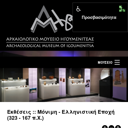
Προσβασιμότητα
MENU
ΜΟΥΣΕΙΟ
ΤΟ ΜΟΥΣΕΙΟ
Αρχική σελίδα
ΕΚΘΕΣΕΙΣ
Επίσκεψη
ΕΚΔΗΛΩΣΕΙΣ
Επικοινωνία
ΕΚΠΑΙΔΕΥΣΗ
Εκθέσεις :: Μόνιμη - Ελληνιστική Εποχή
Νέα
(323 - 167 π.Χ.)
ΕΚΔΟΣΕΙΣ
Ελληνικά
|
English