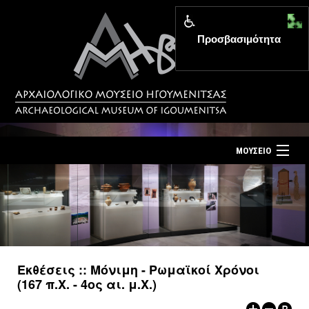
Προσβασιμότητα
MENU
ΜΟΥΣΕΙΟ
ΤΟ ΜΟΥΣΕΙΟ
Αρχική σελίδα
ΕΚΘΕΣΕΙΣ
Επίσκεψη
ΕΚΔΗΛΩΣΕΙΣ
Επικοινωνία
ΕΚΠΑΙΔΕΥΣΗ
Εκθέσεις :: Μόνιμη - Ρωμαϊκοί Χρόνοι
Νέα
(167 π.Χ. - 4ος αι. μ.Χ.)
ΕΚΔΟΣΕΙΣ
Ελληνικά
|
English