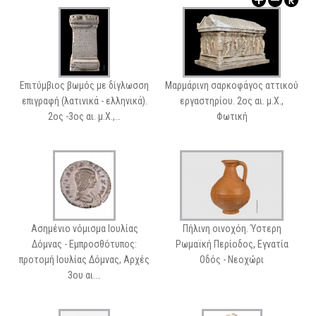
ΑΡΧΑΙΟΛΟΓΙΚΟΙ ΧΩΡΟΙ
Επιτύμβιος βωμός με δίγλωσση
Μαρμάρινη σαρκοφάγος αττικού
επιγραφή (λατινικά - ελληνικά).
εργαστηρίου. 2ος αι. μ.Χ.,
2ος -3ος αι. μ.Χ.,…
Φωτική
Ασημένιο νόμισμα Ιουλίας
Πήλινη οινοχόη. Ύστερη
Δόμνας - Εμπροσθότυπος:
Ρωμαϊκή Περίοδος, Εγνατία
προτομή Ιουλίας Δόμνας, Αρχές
Οδός - Νεοχώρι
3ου αι.…