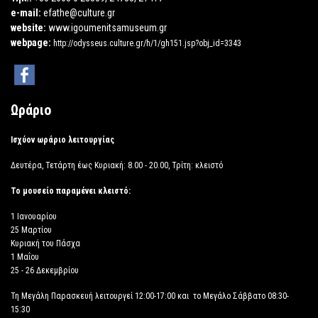
e-mail:
efathe@culture.gr
website:
www.igoumenitsamuseum.gr
webpage:
http://odysseus.culture.gr/h/1/gh151.jsp?obj_id=3343
Ωράριο
Ισχύον ωράριο λειτουργίας
Δευτέρα, Τετάρτη έως Κυριακή: 8.00 - 20.00, Τρίτη: κλειστό
Το μουσείο παραμένει κλειστό:
1 Ιανουαρίου
25 Μαρτίου
Κυριακή του Πάσχα
1 Μαΐου
25 - 26 Δεκεμβρίου
Τη Μεγάλη Παρασκευή λειτουργεί 12:00-17:00 και το Μεγάλο Σάββατο 08:30-
15:30