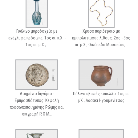
Γυάλινο μυροδοχείο με
Χρυσό περιδέραιο με
ανάγλυφα πρόσωπα. 1ος αι. π.Χ. -
ημιπολύτιμους λίθους. 2ος - 3ος
1ος αι. μ.Χ.,…
αι. μ.Χ., Οικόπεδο Μουσείου,…
Ασημένιο δηνάριο -
Πήλινο αβαφές κύπελλο. 1ος αι.
Εμπροσθότυπος: Κεφαλή
μΧ., Δασάκι Ηγουμενίτσας
προσωποποιημένης Ρώμης και
επιγραφή R O M…