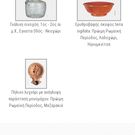
Γυάλινη οινοχόη. 1ος - 2ος αι.
Ερυθροβαφής σκύφος terra
μ.Χ., Εγνατία Οδός - Νεοχώρι
sigillata. Πρώιμη Ρωμαϊκή
Περίοδος, Λαδοχώρι,
Ηγουμενίτσα
Πήλινο λυχνάρι με ανάγλυφη
παράσταση μονομάχου. Πρώιμη
Ρωμαϊκή Περίοδος, Μαζαρακιά