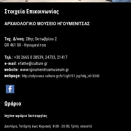
Στοιχεία Επικοινωνίας
ΑΡΧΑΙΟΛΟΓΙΚΟ ΜΟΥΣΕΙΟ ΗΓΟΥΜΕΝΙΤΣΑΣ
Ταχ. Δ/νση:
28ης Οκτωβρίου 2
GR 461 00 - Ηγουμενίτσα
Τηλ.:
+30 2665 0 28539, 24733, 21417
e-mail:
efathe@culture.gr
website:
www.igoumenitsamuseum.gr
webpage:
http://odysseus.culture.gr/h/1/gh151.jsp?obj_id=3343
Ωράριο
Ισχύον ωράριο λειτουργίας
Δευτέρα, Τετάρτη έως Κυριακή: 8.00 - 20.00, Τρίτη: κλειστό