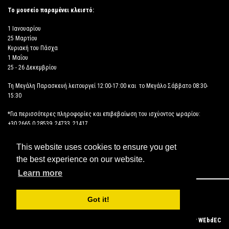
Το μουσείο παραμένει κλειστό:
1 Ιανουαρίου
25 Μαρτίου
Κυριακή του Πάσχα
1 Μαΐου
25 - 26 Δεκεμβρίου
Τη Μεγάλη Παρασκευή λειτουργεί 12:00-17:00 και το Μεγάλο Σάββατο 08:30-
15:30
*Για περισσότερες πληροφορίες και επιβεβαίωση του ισχύοντος ωραρίου:
+30 2665 0 28539, 24733, 21417
This website uses cookies to ensure you get
ΔΗΛΩΣΗ ΠΡΟΣΒΑΣΙΜΟΤΗΤΑΣ
the best experience on our website.
Learn more
Copyright © 2026 ΑΡΧΑΙΟΛΟΓΙΚΟ ΜΟΥΣΕΙΟ ΗΓΟΥΜΕΝΙΤΣΑΣ
Got it!
Powered by
WEbdEC