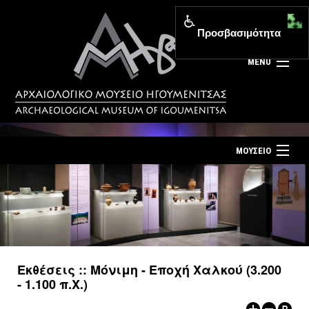
Προσβασιμότητα
MENU
ΜΟΥΣΕΙΟ
ΤΟ ΜΟΥΣΕΙΟ
Αρχική σελίδα
ΕΚΘΕΣΕΙΣ
Επίσκεψη
ΕΚΔΗΛΩΣΕΙΣ
Επικοινωνία
ΕΚΠΑΙΔΕΥΣΗ
Εκθέσεις :: Μόνιμη - Εποχή Χαλκού (3.200
Νέα
- 1.100 π.Χ.)
ΕΚΔΟΣΕΙΣ
Ελληνικά
|
English