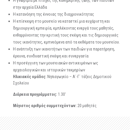
Η γνωριμία με πτυχές της καθημερινής ζωής των παιδιών
στην αρχαία Ελλάδα
Η κατανόηση της έννοιας της διαχρονικότητας
Η επίσκεψη στο μουσείο να καταστεί μια ευχάριστη και
δημιουργική εμπειρία, εμπλέκοντας ενεργά τους μαθητές,
ενθαρρύνοντας την κριτική τους σκέψη και τις δημιουργικές
τους ικανότητες, εμπνεόμενα από τα εκθέματα του μουσείου.
Η ανάπτυξη των ικανοτήτων των παιδιών για παρατήρηση,
έρευνα, συνδυαστική σκέψη και συνεργασία
Η προσέγγιση των μουσειακών αντικειμένων ως
αρχαιολογικών και ιστορικών τεκμηρίων
Ηλικιακές ομάδες:
Νηπιαγωγείο – Α΄-Γ΄ τάξεις Δημοτικού
Σχολείου
Διάρκεια προγράμματος:
1.30'
Μέγιστος αριθμός συμμετεχόντων:
20 μαθητές