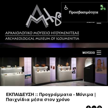
Προσβασιμότητα
MENU
ΜΟΥΣΕΙΟ
ΤΟ ΜΟΥΣΕΙΟ
Αρχική σελίδα
ΕΚΘΕΣΕΙΣ
Επίσκεψη
ΕΚΔΗΛΩΣΕΙΣ
Επικοινωνία
ΕΚΠΑΙΔΕΥΣΗ
ΕΚΠΑΙΔΕΥΣΗ :: Προγράμματα - Μόνιμα |
Νέα
Παιχνίδια μέσα στον χρόνο
ΕΚΔΟΣΕΙΣ
Ελληνικά
|
English