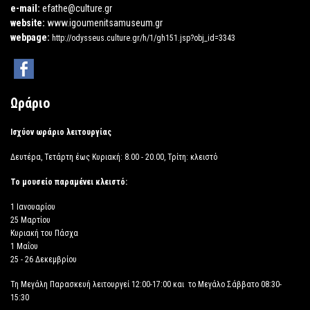
e-mail:
efathe@culture.gr
website:
www.igoumenitsamuseum.gr
webpage:
http://odysseus.culture.gr/h/1/gh151.jsp?obj_id=3343
Ωράριο
Ισχύον ωράριο λειτουργίας
Δευτέρα, Τετάρτη έως Κυριακή: 8.00 - 20.00, Τρίτη: κλειστό
Το μουσείο παραμένει κλειστό:
1 Ιανουαρίου
25 Μαρτίου
Κυριακή του Πάσχα
1 Μαΐου
25 - 26 Δεκεμβρίου
Τη Μεγάλη Παρασκευή λειτουργεί 12:00-17:00 και το Μεγάλο Σάββατο 08:30-
15:30