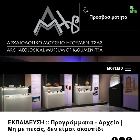
Προσβασιμότητα
MENU
ΜΟΥΣΕΙΟ
ΤΟ ΜΟΥΣΕΙΟ
Αρχική σελίδα
ΕΚΘΕΣΕΙΣ
Επίσκεψη
ΕΚΔΗΛΩΣΕΙΣ
Επικοινωνία
ΕΚΠΑΙΔΕΥΣΗ
ΕΚΠΑΙΔΕΥΣΗ :: Προγράμματα - Αρχείο |
Νέα
Μη με πετάς, δεν είμαι σκουπίδι
ΕΚΔΟΣΕΙΣ
Ελληνικά
|
English