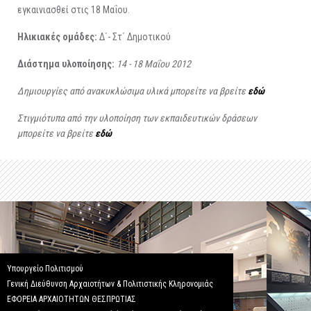
εγκαινιασθεί στις 18 Μαΐου.
Ηλικιακές ομάδες:
Δ΄- Στ΄ Δημοτικού
Διάστημα υλοποίησης:
14 - 18 Μαΐου 2012
Δημιουργίες από ανακυκλώσιμα υλικά μπορείτε να βρείτε
εδώ
Στιγμιότυπα από την υλοποίηση των εκπαιδευτικών δράσεων
μπορείτε να βρείτε
εδώ
Υπουργείο Πολιτισμού
Γενική Διεύθυνση Αρχαιοτήτων & Πολιτιστικής Κληρονομιάς
ΕΦΟΡΕΙΑ ΑΡΧΑΙΟΤΗΤΩΝ ΘΕΣΠΡΩΤΙΑΣ