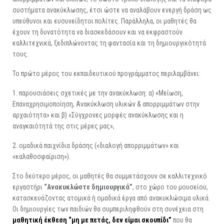
συστήματα ανακύκλωσης, έτσι ώστε να αναλάβουν ενεργή δράση ως
υπεύθυνοι και ευσυνείδητοι πολίτες. Παράλληλα, οι μαθητές θα
έχουν τη δυνατότητα να διασκεδάσουν και να εκφραστούν
καλλιτεχνικά, ξεδιπλώνοντας τη φαντασία και τη δημιουργικότητά
τους.
Το πρώτο μέρος του εκπαιδευτικού προγράμματος περιλαμβάνει:
1. παρουσιάσεις σχετικές με την ανακύκλωση: α) «Μείωση,
Επαναχρησιμοποίηση, Ανακύκλωση υλικών & απορριμμάτων στην
αρχαιότητα» και β) «Σύγχρονες μορφές ανακύκλωσης και η
αναγκαιότητά της στις μέρες μας»,
2. ομαδικά παιχνίδια δράσης («διαλογή απορριμμάτων» και
«καλαθοσφαίριση»).
Στο δεύτερο μέρος, οι μαθητές θα συμμετάσχουν σε καλλιτεχνικό
εργαστήρι
“Ανακυκλώστε δημιουργικά”
, στο χώρο του μουσείου,
κατασκευάζοντας ατομικά ή ομαδικά έργα από ανακυκλώσιμα υλικά.
Οι δημιουργίες των παιδιών θα συμπεριληφθούν στη συνέχεια στη
μαθητική έκθεση “μη με πετάς, δεν είμαι σκουπίδι”
που θα