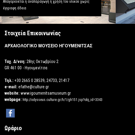
Απαγορεύεται η αναπαραγωγή ή χρήση του υλικού χωρίς
έγγραφη άδεια
Στοιχεία Επικοινωνίας
ΑΡΧΑΙΟΛΟΓΙΚΟ ΜΟΥΣΕΙΟ ΗΓΟΥΜΕΝΙΤΣΑΣ
Ταχ. Δ/νση:
28ης Οκτωβρίου 2
GR 461 00 - Ηγουμενίτσα
Τηλ.:
+30 2665 0 28539, 24733, 21417
e-mail:
efathe@culture.gr
website:
www.igoumenitsamuseum.gr
webpage:
http://odysseus.culture.gr/h/1/gh151.jsp?obj_id=3343
Ωράριο