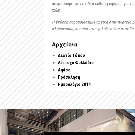
ασπρόμαυρο φόντο. Μια έκθεση-αφορμή για να μ
πόλη.
Η έκθεση παρουσιάστηκε αρχικά στην πλατεία Δ
Κληρονομίας και από τότε φιλοξενείται στον 2
Αρχείo/α
Δελτίο Τύπου
Δίπτυχο Φυλλάδιο
Αφίσα
Πρόσκληση
Ημερολόγιο 2014