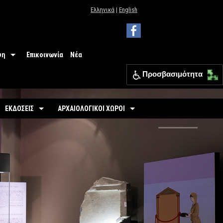
Ελληνικά
|
English
ψη
Επικοινωνία
Νέα
Προσβασιμότητα
 Μουσείου
ΕΦΑ Θεσπρωτίας
ΕΚΔΟΣΕΙΣ
ΑΡΧΑΙΟΛΟΓΙΚΟΙ ΧΩΡΟΙ
ια
Οδηγοί
Οργανωμένοι
σιμότητα
-
Εκθέσεις
-
Αρχαιολογικός Χώρος Γιτάνων
ριο
άσεις
-
Αρχαιολογικοί Χώροι
-
Το θέατρο των Γιτάνων
επισκεπτών
-
Αρχαιολογικός Χώρος Ελέας
Εκπαιδευτικά Έντυπα
-
Αρχαιολογικός Χώρος Ντόλιανης
Φυλλάδια