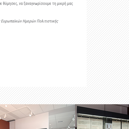
-
Μαστιλίτσα
ε θύμησες, να ξαναγνωρίσουμε τη μικρή μας
-
Ταφικό ηρώο στα Μάρμαρα Ζερβοχωρίου
ων Ευρωπαϊκών Ημερών Πολιτιστικής
-
Οχυρό Αγίου Δονάτου Ζερβοχωρίου