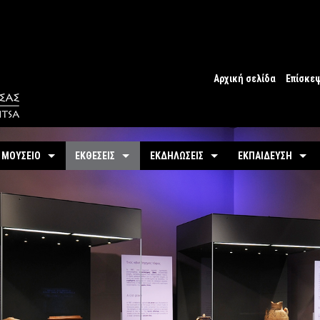
Αρχική σελίδα
Επίσκε
Ωράριο
Ωράριο 
 ΜΟΥΣΕΙΟ
ΕΚΘΕΣΕΙΣ
ΕΚΔΗΛΩΣΕΙΣ
ΕΚΠΑΙΔΕΥΣΗ
Εισιτήρ
υτότητα / Ιστορία
Μόνιμη
Τρέχουσες
Προγράμματα
Προσβα
-
Αίθουσες / Ενότητες
-
Μόνιμα
ντομη περιήγηση
Προσεχείς
Πωλητή
-
Βίντεο - Εικονική περιήγηση
-
Εκπαιδευτικές Δρ
αστηριότητες
Αρχείο Εκδηλώσεων
Σχόλια 
-
Εκθέματα / Χρονολόγιο
-
Μουσειοσκευές
Πόλη
-
Έκθεμα του Μήνα
-
Αρχείο