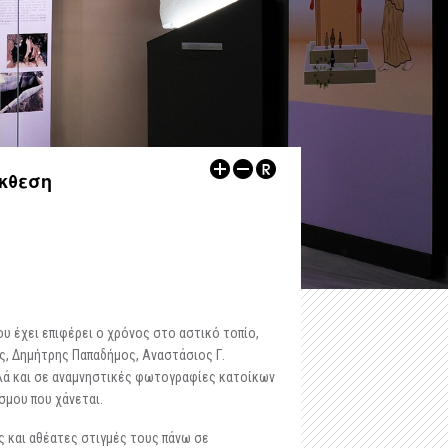
-
Αρχαιολογικός Χώρος Δυμοκάστρου
-
Εκθέσεις
-
Αρχαιολογικός Χώρος Πύργου Ραγίου
ων
-
Αρχαιολογικοί Χώροι
Λοιποί Xώροι / Μνημεία
-
Εκπαιδευτικά
-
Κάστρο Ηγουμενίτσας
-
Εκδηλώσεις
-
Kάστρο Μαργαριτίου
Ψηφιακές Εκδόσεις
Έκθεση
-
Ρωμαϊκή έπαυλη, Λαδοχώρι Ηγουμενίτσας
Άρθρα
-
Οχυρωμένος οικισμός στη χερσόνησο της Λυγιάς
Άλλα
-
Ρωμαϊκό νεκροταφείο Μαζαρακιάς
-
Οι υδρόμυλοι του Μαργαριτίου
υ έχει επιφέρει ο χρόνος στο αστικό τοπίο,
, Δημήτρης Παπαδήμος, Αναστάσιος Γ.
-
Πολυνέρι (Κούτσι)
λλά και σε αναμνηστικές φωτογραφίες κατοίκων
όσμου που χάνεται.
-
Ο τύμβος Παραποτάμου
ές και αθέατες στιγμές τους πάνω σε