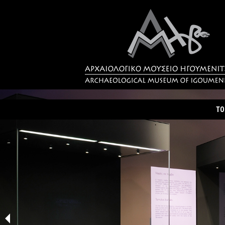
ΤΟ
Τα
Σύ
Δρ
Η 