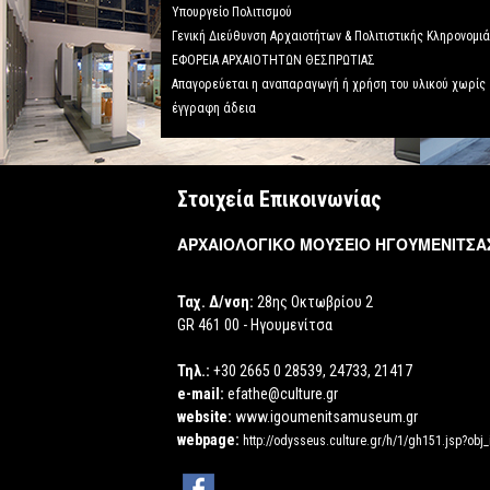
Υπουργείο Πολιτισμού
Γενική Διεύθυνση Αρχαιοτήτων & Πολιτιστικής Κληρονομι
ΕΦΟΡΕΙΑ ΑΡΧΑΙΟΤΗΤΩΝ ΘΕΣΠΡΩΤΙΑΣ
Απαγορεύεται η αναπαραγωγή ή χρήση του υλικού χωρίς
έγγραφη άδεια
Στοιχεία Επικοινωνίας
ΑΡΧΑΙΟΛΟΓΙΚΟ ΜΟΥΣΕΙΟ ΗΓΟΥΜΕΝΙΤΣΑ
Ταχ. Δ/νση:
28ης Οκτωβρίου 2
GR 461 00 - Ηγουμενίτσα
Τηλ.:
+30 2665 0 28539, 24733, 21417
e-mail:
efathe@culture.gr
website:
www.igoumenitsamuseum.gr
webpage:
http://odysseus.culture.gr/h/1/gh151.jsp?obj