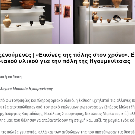
Περιοδικές / Φιλοξενούμενες
Ψηφιακές Δράσεις
Περιοδεύουσες
Επισκέψεις Σχολεί
Συμμετοχές
Ο Χώρος σας
-
Φωτογραφίες
Αρχείο Εκθέσεων
-
Δημιουργίες
οξενούμενες | «Εικόνες της πόλης στον χρόνο». 
ακού υλικού για την πόλη της Ηγουμενίτσας
δική έκθεση
λογικό Μουσείο Ηγουμενίτσας
πό φωτογραφίες και πληροφοριακό υλικό, η έκθεση ιχνηλατεί τις αλλαγές πο
υτές αποτυπώθηκαν από τον φακό επώνυμων φωτογράφων (Σπύρος Μελετζής
ς, Γεώργιος Βαφιαδάκης, Νικόλαος Στουρνάρας, Νικόλαος Μπρέστας κ.ά.) α
λης μας που θέλησαν να απαθανατίσουν τη στιγμή και, μαζί, τη μαγεία ενός κ
, τις παλιές γειτονιές, αλλά και των ανθρώπων της που αποτύπωσαν τις θεατ