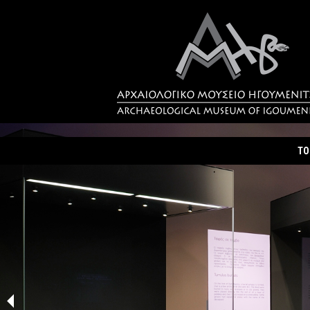
ΤΟ
Τα
Σύ
Δρ
Η 