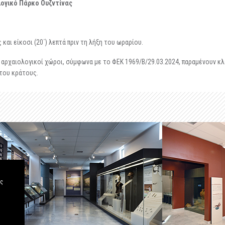
ογικό Πάρκο Ουζντίνας
και είκοσι (20΄) λεπτά πριν τη λήξη του ωραρίου.
αρχαιολογικοί χώροι, σύμφωνα με το ΦΕΚ 1969/Β/29.03.2024, παραμένουν κλ
του κράτους.
άς