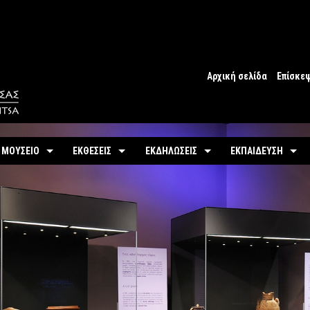
Αρχική σελίδα
Επίσκε
Ωράριο
Ωράριο 
 ΜΟΥΣΕΙΟ
ΕΚΘΕΣΕΙΣ
ΕΚΔΗΛΩΣΕΙΣ
ΕΚΠΑΙΔΕΥΣΗ
Εισιτήρ
υτότητα / Ιστορία
Μόνιμη
Τρέχουσες
Προγράμματα
Προσβα
-
Αίθουσες / Ενότητες
-
Μόνιμα
ντομη περιήγηση
Προσεχείς
Πωλητή
-
Βίντεο - Εικονική περιήγηση
-
Εκπαιδευτικές Δρ
αστηριότητες
Αρχείο Εκδηλώσεων
Σχόλια 
-
Εκθέματα / Χρονολόγιο
-
Μουσειοσκευές
Πόλη
-
Έκθεμα του Μήνα
-
Αρχείο