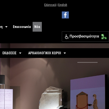
Ελληνικά
|
English
ψη
Επικοινωνία
Νέα
Προσβασιμότητα
 Μουσείου
ΕΦΑ Θεσπρωτίας
ΕΚΔΟΣΕΙΣ
ΑΡΧΑΙΟΛΟΓΙΚΟΙ ΧΩΡΟΙ
ια
Οδηγοί
Οργανωμένοι
σιμότητα
-
Εκθέσεις
-
Αρχαιολογικός Χώρος Γιτάνων
ριο
άσεις
-
Αρχαιολογικοί Χώροι
-
Το θέατρο των Γιτάνων
επισκεπτών
-
Αρχαιολογικός Χώρος Ελέας
Εκπαιδευτικά Έντυπα
-
Αρχαιολογικός Χώρος Ντόλιανης
Φυλλάδια