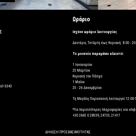
Ωράριο
Σ
Ισχύον ωράριο λειτουργίας
Δευτέρα, Τετάρτη έως Κυριακή: 8.00 - 20.
Το μουσείο παραμένει κλειστό:
1 Ιανουαρίου
25 Μαρτίου
Κυριακή του Πάσχα
1 Μαΐου
_id=3343
25 - 26 Δεκεμβρίου
Τη Μεγάλη Παρασκευή λειτουργεί 12:00-
*Για περισσότερες πληροφορίες και επι
+30 2665 0 28539, 24733, 21417
ΔΗΛΩΣΗ ΠΡΟΣΒΑΣΙΜΟΤΗΤΑΣ