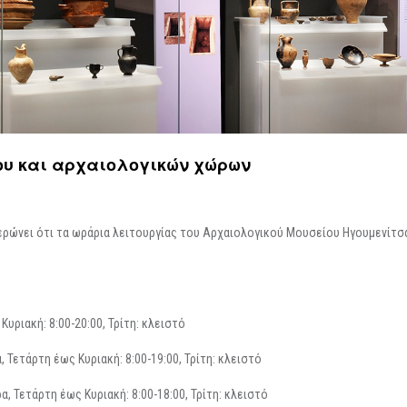
Περιοδικές / Φιλοξενούμενες
Ψηφιακές Δράσεις
Περιοδεύουσες
Επισκέψεις Σχολεί
Συμμετοχές
Ο Χώρος σας
-
Φωτογραφίες
Αρχείο Εκθέσεων
-
Δημιουργίες
ου και αρχαιολογικών χώρων
ρώνει ότι τα ωράρια λειτουργίας του Αρχαιολογικού Μουσείου Ηγουμενίτσ
υριακή: 8:00-20:00, Τρίτη: κλειστό
 Τετάρτη έως Κυριακή: 8:00-19:00, Τρίτη: κλειστό
α, Τετάρτη έως Κυριακή: 8:00-18:00, Τρίτη: κλειστό