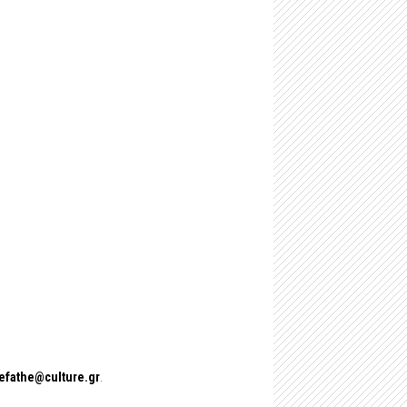
-
Μαστιλίτσα
-
Ταφικό ηρώο στα Μάρμαρα Ζερβοχωρίου
-
Οχυρό Αγίου Δονάτου Ζερβοχωρίου
efathe@culture.gr
.