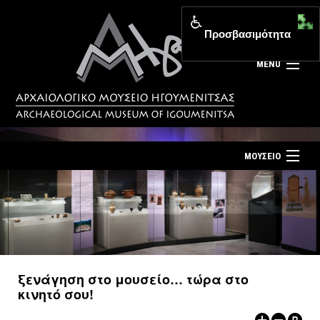
Προσβασιμότητα
MENU
ΜΟΥΣΕΙΟ
ΤΟ ΜΟΥΣΕΙΟ
Αρχική σελίδα
ΕΚΘΕΣΕΙΣ
Επίσκεψη
ΕΚΔΗΛΩΣΕΙΣ
Επικοινωνία
ΕΚΠΑΙΔΕΥΣΗ
ξενάγηση στο μουσείο… τώρα στο
Νέα
κινητό σου!
ΕΚΔΟΣΕΙΣ
Ελληνικά
|
English