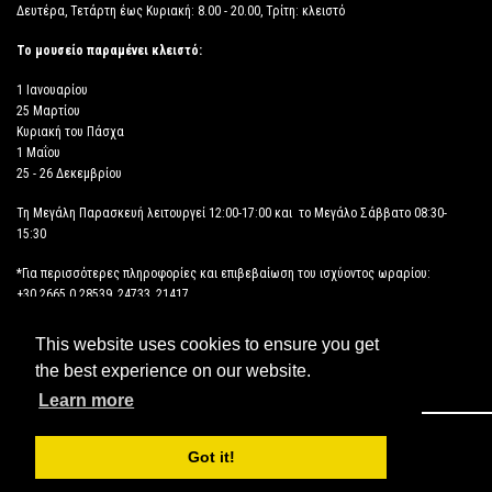
Δευτέρα, Τετάρτη έως Κυριακή: 8.00 - 20.00, Τρίτη: κλειστό
Το μουσείο παραμένει κλειστό:
1 Ιανουαρίου
25 Μαρτίου
Κυριακή του Πάσχα
1 Μαΐου
25 - 26 Δεκεμβρίου
Τη Μεγάλη Παρασκευή λειτουργεί 12:00-17:00 και το Μεγάλο Σάββατο 08:30-
15:30
*Για περισσότερες πληροφορίες και επιβεβαίωση του ισχύοντος ωραρίου:
+30 2665 0 28539, 24733, 21417
This website uses cookies to ensure you get
ΔΗΛΩΣΗ ΠΡΟΣΒΑΣΙΜΟΤΗΤΑΣ
the best experience on our website.
Learn more
Copyright © 2026 ΑΡΧΑΙΟΛΟΓΙΚΟ ΜΟΥΣΕΙΟ ΗΓΟΥΜΕΝΙΤΣΑΣ
Got it!