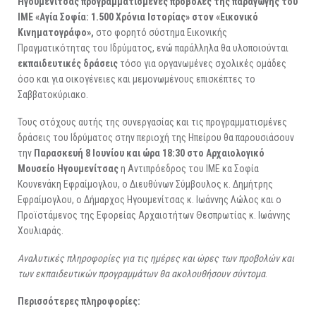
Ηγουμενίτσας προγραμματισμένες προβολές της παραγωγής του
ΙΜΕ «Αγία Σοφία: 1.500 Χρόνια Ιστορίας» στον «Εικονικό
Κινηματογράφο»,
στο φορητό σύστημα Εικονικής
Πραγματικότητας του Ιδρύματος, ενώ παράλληλα θα υλοποιούνται
εκπαιδευτικές δράσεις
τόσο για οργανωμένες σχολικές ομάδες
όσο και για οικογένειες και μεμονωμένους επισκέπτες το
Σαββατοκύριακο.
Τους στόχους αυτής της συνεργασίας και τις προγραμματισμένες
δράσεις του Ιδρύματος στην περιοχή της Ηπείρου θα παρουσιάσουν
την
Παρασκευή 8 Ιουνίου και ώρα 18:30 στο Αρχαιολογικό
Μουσείο Ηγουμενίτσας
η Αντιπρόεδρος του ΙΜΕ κα Σοφία
Κουνενάκη Εφραίμογλου, ο Διευθύνων Σύμβουλος κ. Δημήτρης
Εφραίμογλου, ο Δήμαρχος Ηγουμενίτσας κ. Ιωάννης Λώλος και ο
Προϊστάμενος της Εφορείας Αρχαιοτήτων Θεσπρωτίας κ. Ιωάννης
Χουλιαράς.
Αναλυτικές πληροφορίες για τις ημέρες και ώρες των προβολών και
των εκπαιδευτικών προγραμμάτων θα ακολουθήσουν σύντομα
.
Περισσότερες πληροφορίες: