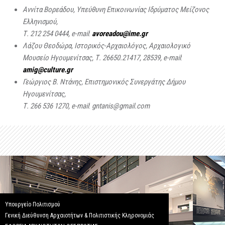
Αννίτα Βορεάδου, Υπεύθυνη Επικοινωνίας Ιδρύματος Μείζονος
Ελληνισμού,
Τ. 212 254 0444,
e
-
mail
:
avoreadou
@
ime
.
gr
Λάζου Θεοδώρα, Ιστορικός-Αρχαιολόγος, Αρχαιολογικό
Μουσείο Ηγουμενίτσας, Τ. 26650.21417, 28539,
e
-
mail
:
amig
@
culture
.
gr
Γεώργιος Β. Ντάνης, Επιστημονικός Συνεργάτης Δήμου
Ηγουμενίτσας,
Τ. 266 536 1270,
e
-
mail
:
gntanis
@
gmail
.
com
Υπουργείο Πολιτισμού
Γενική Διεύθυνση Αρχαιοτήτων & Πολιτιστικής Κληρονομιάς