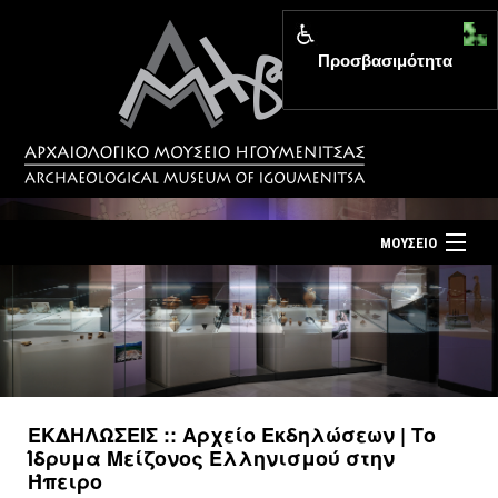
Προσβασιμότητα
MENU
ΜΟΥΣΕΙΟ
ΤΟ ΜΟΥΣΕΙΟ
Αρχική σελίδα
ΕΚΘΕΣΕΙΣ
Επίσκεψη
ΕΚΔΗΛΩΣΕΙΣ
Επικοινωνία
ΕΚΠΑΙΔΕΥΣΗ
ΕΚΔΗΛΩΣΕΙΣ :: Αρχείο Εκδηλώσεων | Το
Νέα
Ίδρυμα Μείζονος Ελληνισμού στην
ΕΚΔΟΣΕΙΣ
Ήπειρο
Ελληνικά
|
English