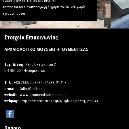
ΕΦΟΡΕΙΑ ΑΡΧΑΙΟΤΗΤΩΝ ΘΕΣΠΡΩΤΙΑΣ
Απαγορεύεται η αναπαραγωγή ή χρήση του υλικού χωρίς
έγγραφη άδεια
Στοιχεία Επικοινωνίας
ΑΡΧΑΙΟΛΟΓΙΚΟ ΜΟΥΣΕΙΟ ΗΓΟΥΜΕΝΙΤΣΑΣ
Ταχ. Δ/νση:
28ης Οκτωβρίου 2
GR 461 00 - Ηγουμενίτσα
Τηλ.:
+30 2665 0 28539, 24733, 21417
e-mail:
efathe@culture.gr
website:
www.igoumenitsamuseum.gr
webpage:
http://odysseus.culture.gr/h/1/gh151.jsp?obj_id=3343
Ωράριο